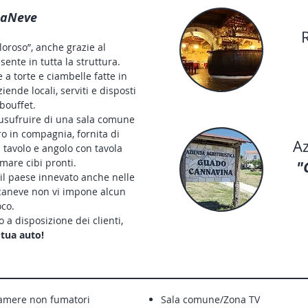
caNeve
oroso”, anche grazie al
nte in tutta la struttura.
 a torte e ciambelle fatte in
iende locali, serviti e disposti
bouffet.
 usufruire di una sala comune
ro in compagnia, fornita di
Az
a tavolo e angolo con tavola
mare cibi pronti.
"
e il paese innevato anche nelle
ncaneve non vi impone alcun
oco.
o a disposizione dei clienti,
 tua auto!
amere non fumatori
Sala comune/Zona TV