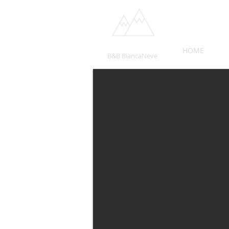
HOME
B&B BiancaNeve