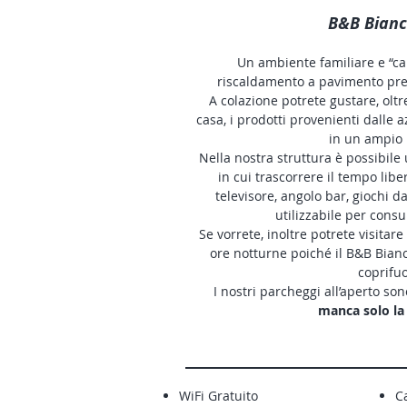
B&B Bian
Un ambiente familiare e “cal
riscaldamento a pavimento prese
A colazione potrete gustare, oltre
casa, i prodotti provenienti dalle az
in un ampio 
Nella nostra struttura è possibile
in cui trascorrere il tempo libe
televisore, angolo bar, giochi d
utilizzabile per consu
Se vorrete, inoltre potrete visitar
ore notturne poiché il B&B Bia
coprifu
I nostri parcheggi all’aperto son
manca solo la
WiFi Gratuito
C