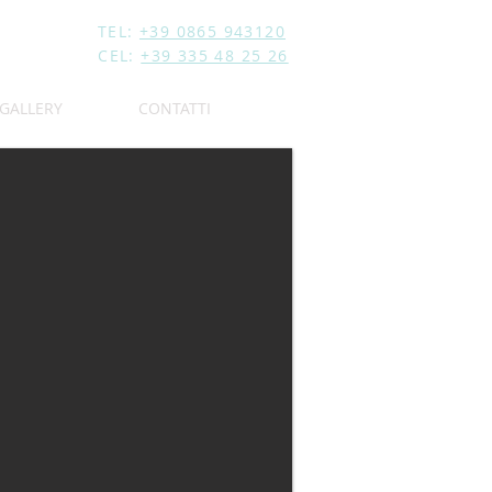
TEL:
+39 0865 943120
CEL:
+39 335 48 25 26
GALLERY
CONTATTI